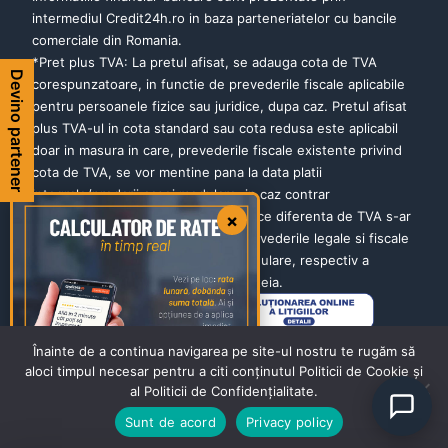
intermediul Credit24h.ro in baza parteneriatelor cu bancile
comerciale din Romania.
*Pret plus TVA: La pretul afisat, se adauga cota de TVA
Devino partener
corespunzatoare, in functie de prevederile fiscale aplicabile
pentru persoanele fizice sau juridice, dupa caz. Pretul afisat
plus TVA-ul in cota standard sau cota redusa este aplicabil
doar in masura in care, prevederile fiscale existente privind
cota de TVA, se vor mentine pana la data platii
integrale/predarii casei modulare, in caz contrar
Cumparatorul va suporta integral orice diferenta de TVA s-ar
×
datora suplimentar, in functie de prevederile legale si fiscale
aplicabile de la data livrarii casei modulare, respectiv a
achitarii si facturarii integrale a acesteia.
Înainte de a continua navigarea pe site-ul nostru te rugăm să
aloci timpul necesar pentru a citi conținutul Politicii de Cookie și
Română
English
al Politicii de Confidențialitate.
Sunt de acord
Privacy policy