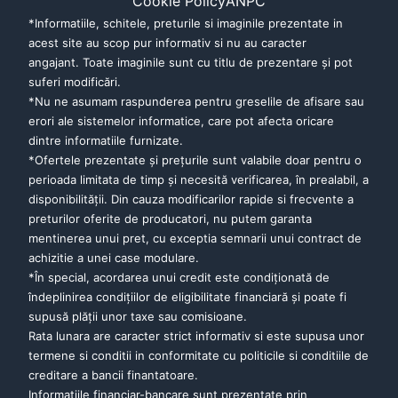
Cookie Policy
ANPC
*Informatiile, schitele, preturile si imaginile prezentate in
acest site au scop pur informativ si nu au caracter
angajant. Toate imaginile sunt cu titlu de prezentare şi pot
suferi modificări.
*Nu ne asumam raspunderea pentru greselile de afisare sau
erori ale sistemelor informatice, care pot afecta oricare
dintre informatiile furnizate.
*Ofertele prezentate şi preţurile sunt valabile doar pentru o
perioada limitata de timp şi necesită verificarea, în prealabil, a
disponibilităţii. Din cauza modificarilor rapide si frecvente a
preturilor oferite de producatori, nu putem garanta
mentinerea unui pret, cu exceptia semnarii unui contract de
achizitie a unei case modulare.
*În special, acordarea unui credit este condiţionată de
îndeplinirea condiţiilor de eligibilitate financiară şi poate fi
supusă plăţii unor taxe sau comisioane.
Rata lunara are caracter strict informativ si este supusa unor
termene si conditii in conformitate cu politicile si conditiile de
creditare a bancii finantatoare.
Informatiile financiar-bancare sunt prezentate prin