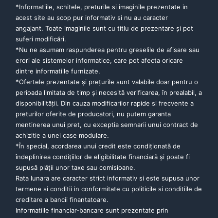
*Informatiile, schitele, preturile si imaginile prezentate in
acest site au scop pur informativ si nu au caracter
angajant. Toate imaginile sunt cu titlu de prezentare şi pot
suferi modificări.
*Nu ne asumam raspunderea pentru greselile de afisare sau
erori ale sistemelor informatice, care pot afecta oricare
dintre informatiile furnizate.
*Ofertele prezentate şi preţurile sunt valabile doar pentru o
perioada limitata de timp şi necesită verificarea, în prealabil, a
disponibilităţii. Din cauza modificarilor rapide si frecvente a
preturilor oferite de producatori, nu putem garanta
mentinerea unui pret, cu exceptia semnarii unui contract de
achizitie a unei case modulare.
*În special, acordarea unui credit este condiţionată de
îndeplinirea condiţiilor de eligibilitate financiară şi poate fi
supusă plăţii unor taxe sau comisioane.
Rata lunara are caracter strict informativ si este supusa unor
termene si conditii in conformitate cu politicile si conditiile de
creditare a bancii finantatoare.
Informatiile financiar-bancare sunt prezentate prin