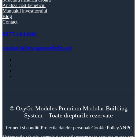
Analiza cost-beneficiu
Manualul investitorului
Blog
Contact
0377.104.040
contact@oxygomodules.ro
© OxyGo Modules Premium Modular Building
System – Toate drepturile rezervate
Termeni si conditii
Protectia datelor personale
Cookie Policy
ANPC
*Informatiile, schitele, preturile si imaginile prezentate in acest site au scop pur