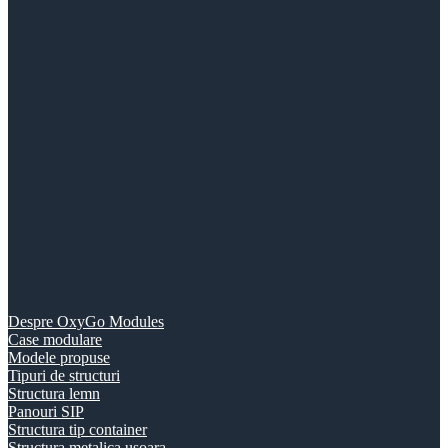
Despre OxyGo Modules
Case modulare
Modele propuse
Tipuri de structuri
Structura lemn
Panouri SIP
Structura tip container
Structura metalica usoara