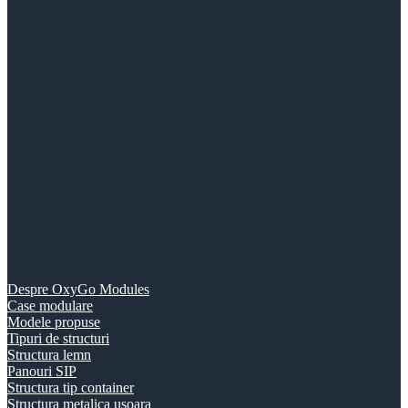
Despre OxyGo Modules
Case modulare
Modele propuse
Tipuri de structuri
Structura lemn
Panouri SIP
Structura tip container
Structura metalica usoara