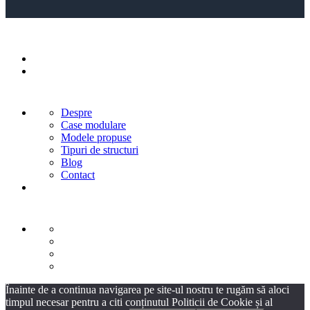
Despre
Case modulare
Modele propuse
Tipuri de structuri
Blog
Contact
Înainte de a continua navigarea pe site-ul nostru te rugăm să aloci
timpul necesar pentru a citi conținutul Politicii de Cookie și al