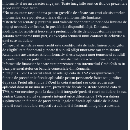
informativ si nu au caracter angajant. Toate imaginile sunt cu titlu de prezentare
şi pot suferi modificări.
*Nu ne asumam raspunderea pentru greselile de afisare sau erori ale sistemelor
informatice, care pot afecta oricare dintre informatiile furnizate.
*Ofertele prezentate şi preţurile sunt valabile doar pentru o perioada limitata de
timp şi necesită verificarea, în prealabil, a disponibilităţii. Din cauza
modificarilor rapide si frecvente a preturilor oferite de producatori, nu putem
garanta mentinerea unui pret, cu exceptia semnarii unui contract de achizitie a
unei case modulare.
*În special, acordarea unui credit este condiţionată de îndeplinirea condiţiilor
de eligibilitate financiară şi poate fi supusă plăţii unor taxe sau comisioane.
Rata lunara are caracter strict informativ si este supusa unor termene si conditii
in conformitate cu politicile si conditiile de creditare a bancii finantatoare.
Informatiile financiar-bancare sunt prezentate prin intermediul Credit24h.ro in
baza parteneriatelor cu bancile comerciale din Romania.
*Pret plus TVA: La pretul afisat, se adauga cota de TVA corespunzatoare, in
functie de prevederile fiscale aplicabile pentru persoanele fizice sau juridice,
dupa caz. Pretul afisat plus TVA-ul in cota standard sau cota redusa este
aplicabil doar in masura in care, prevederile fiscale existente privind cota de
TVA, se vor mentine pana la data platii integrale/predarii casei modulare, in caz
contrar Cumparatorul va suporta integral orice diferenta de TVA s-ar datora
suplimentar, in functie de prevederile legale si fiscale aplicabile de la data
livrarii casei modulare, respectiv a achitarii si facturarii integrale a acesteia.