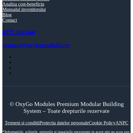
Analiza cost-beneficiu
Manualul investitorului
Blog
Contact
0377.104.040
contact@oxygomodules.ro
© OxyGo Modules Premium Modular Building
System – Toate drepturile rezervate
Termeni si conditii
Protectia datelor personale
Cookie Policy
ANPC
*Informatiile, schitele, preturile si imaginile prezentate in acest site au scop pur